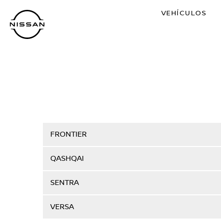
Regresar
VEHÍCULOS
al
contenido
principal
FRONTIER
QASHQAI
SENTRA
VERSA