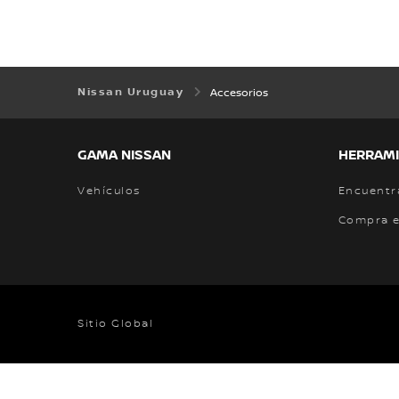
Nissan Uruguay
Accesorios
GAMA NISSAN
HERRAMI
Vehículos
Encuentr
Compra e
Sitio Global