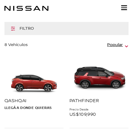
Regresar
al
contenido
principal
FILTRO
hi
8
Vehículos
Popular
m
QASHQAI
PATHFINDER
LLEGÁ A DONDE QUIERAS
Precio Desde
US$109,990