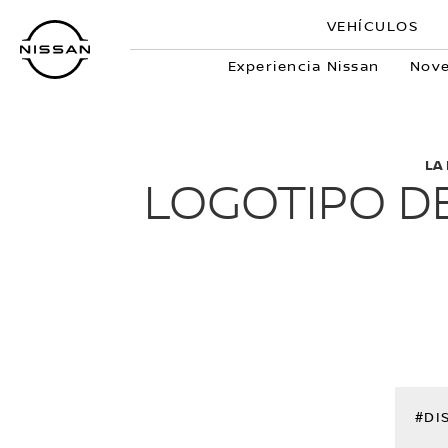
Regresar
VEHÍCULOS
al
contenido
Experiencia Nissan
Nov
principal
LA
LOGOTIPO D
#DI