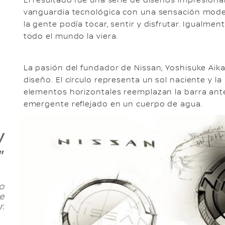
El resultado fue una serie de diseños impresion
vanguardia tecnológica con una sensación moder
la gente podía tocar, sentir y disfrutar. Igualm
todo el mundo la viera.
La pasión del fundador de Nissan, Yoshisuke Aika
diseño. El círculo representa un sol naciente y
elementos horizontales reemplazan la barra anter
emergente reflejado en un cuerpo de agua.
y
”
o
e
.