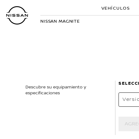
Regresar
VEHÍCULOS
al
contenido
NISSAN MAGNITE
principal
SELECC
Descubre su equipamiento y
especificaciones
Versi
AGRE