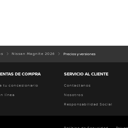
os
Nissan Magnite 2026
Precios y versiones
ENTAS DE COMPRA
SERVICIO AL CLIENTE
a tu concesionario
Contactanos
n línea
Nosotros
Responsabilidad Social